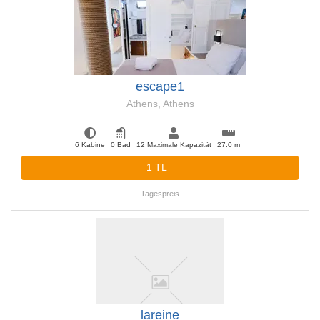
escape1
Athens, Athens
6 Kabine
0 Bad
12 Maximale Kapazität
27.0 m
1 TL
Tagespreis
lareine