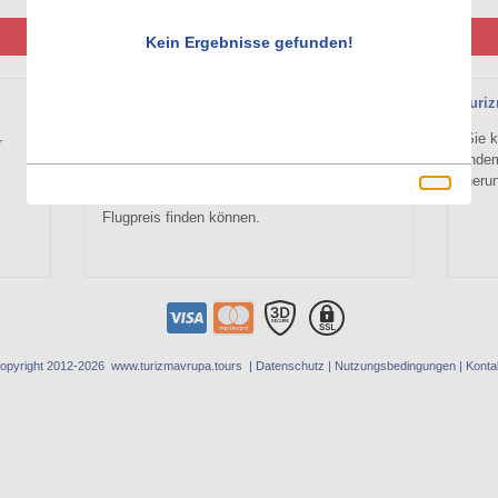
Neu!
Bestimme Den Preis
Lade Freunde Ein
Kein Ergebnisse gefunden!
Günstigstes Flugtickets mit
turi
turizmavrupatours!
Sie k
r
Günstigstes Flugtickets suchen und gleich
inde
buchen.Der einzige Reiseportal, wo Sie den
herun
Nationalen und Internationalen günstigsten
Flugpreis finden können.
opyright 2012-2026 www.turizmavrupa.tours |
Datenschutz
|
Nutzungsbedingungen
|
Konta