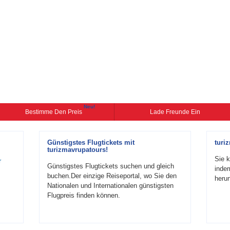
Neu!
Bestimme Den Preis
Lade Freunde Ein
Günstigstes Flugtickets mit
turi
turizmavrupatours!
Sie k
r
Günstigstes Flugtickets suchen und gleich
inde
buchen.Der einzige Reiseportal, wo Sie den
herun
Nationalen und Internationalen günstigsten
Flugpreis finden können.