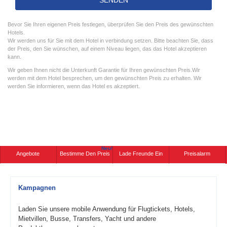
Bevor Sie Ihren eigenen Preis festlegen, überprüfen Sie den Preis des gewünschten
Hotels.
Wir werden uns für Sie mit dem Hotel in verbindung setzen. Bitte beachten Sie, dass
der Preis, den Sie wünschen, auf einem Niveau liegen, das das Hotel akzeptieren
kann.
Wir geben Ihnen nicht die Unterkunft Garantie für Ihren gewünschten Preis.Wir
werden mit dem Hotel besprechen, um den gewünschten Preis zu erhalten. Wir
werden Sie informieren, wenn das Hotel es akzeptiert.
Neu!
Angebote
Bestimme Den Preis
Lade Freunde Ein
Preisalarm
Kampagnen
Laden Sie unsere mobile Anwendung für Flugtickets, Hotels,
Mietvillen, Busse, Transfers, Yacht und andere