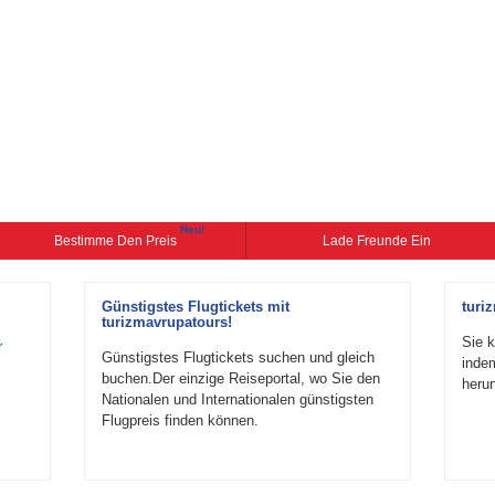
Neu!
Bestimme Den Preis
Lade Freunde Ein
Günstigstes Flugtickets mit
turi
turizmavrupatours!
Sie k
r
Günstigstes Flugtickets suchen und gleich
inde
buchen.Der einzige Reiseportal, wo Sie den
herun
Nationalen und Internationalen günstigsten
Flugpreis finden können.