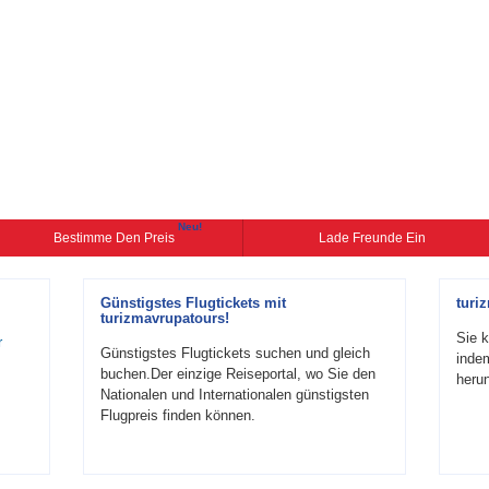
Neu!
Bestimme Den Preis
Lade Freunde Ein
Günstigstes Flugtickets mit
turi
turizmavrupatours!
Sie k
r
Günstigstes Flugtickets suchen und gleich
inde
buchen.Der einzige Reiseportal, wo Sie den
herun
Nationalen und Internationalen günstigsten
Flugpreis finden können.