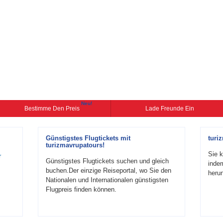
Neu!
Bestimme Den Preis
Lade Freunde Ein
Günstigstes Flugtickets mit
turi
turizmavrupatours!
Sie k
r
Günstigstes Flugtickets suchen und gleich
inde
buchen.Der einzige Reiseportal, wo Sie den
herun
Nationalen und Internationalen günstigsten
Flugpreis finden können.