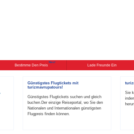
Neu!
Bestimme Den Preis
Lade Freunde Ein
Günstigstes Flugtickets mit
turi
turizmavrupatours!
Sie k
r
Günstigstes Flugtickets suchen und gleich
inde
buchen.Der einzige Reiseportal, wo Sie den
herun
Nationalen und Internationalen günstigsten
Flugpreis finden können.