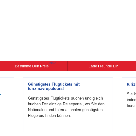
Neu!
Bestimme Den Preis
Lade Freunde Ein
Günstigstes Flugtickets mit
turi
turizmavrupatours!
Sie k
r
Günstigstes Flugtickets suchen und gleich
inde
buchen.Der einzige Reiseportal, wo Sie den
herun
Nationalen und Internationalen günstigsten
Flugpreis finden können.