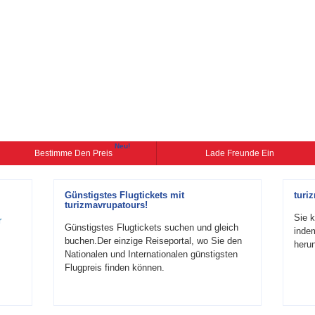
Neu!
Bestimme Den Preis
Lade Freunde Ein
Günstigstes Flugtickets mit
turi
turizmavrupatours!
Sie k
r
Günstigstes Flugtickets suchen und gleich
inde
buchen.Der einzige Reiseportal, wo Sie den
herun
Nationalen und Internationalen günstigsten
Flugpreis finden können.