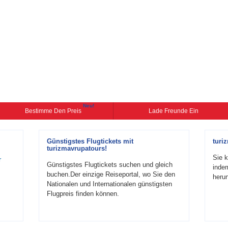
Neu!
Bestimme Den Preis
Lade Freunde Ein
Günstigstes Flugtickets mit
turi
turizmavrupatours!
Sie k
r
Günstigstes Flugtickets suchen und gleich
inde
buchen.Der einzige Reiseportal, wo Sie den
herun
Nationalen und Internationalen günstigsten
Flugpreis finden können.