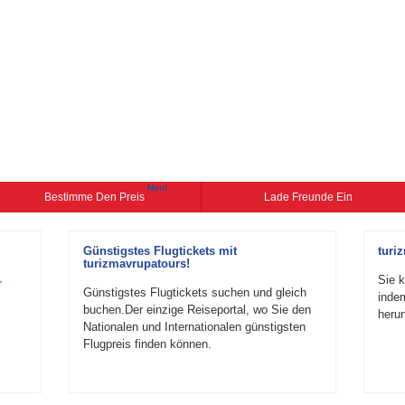
Neu!
Bestimme Den Preis
Lade Freunde Ein
Günstigstes Flugtickets mit
turi
turizmavrupatours!
Sie k
r
Günstigstes Flugtickets suchen und gleich
inde
buchen.Der einzige Reiseportal, wo Sie den
herun
Nationalen und Internationalen günstigsten
Flugpreis finden können.