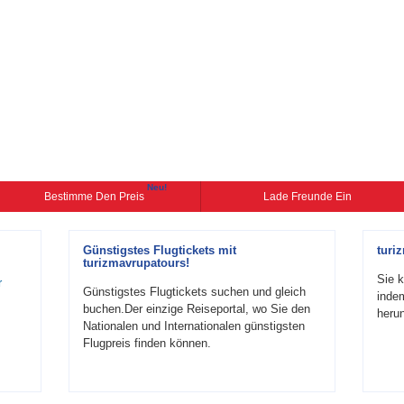
Neu!
Bestimme Den Preis
Lade Freunde Ein
Günstigstes Flugtickets mit
turi
turizmavrupatours!
Sie k
r
Günstigstes Flugtickets suchen und gleich
inde
buchen.Der einzige Reiseportal, wo Sie den
herun
Nationalen und Internationalen günstigsten
Flugpreis finden können.