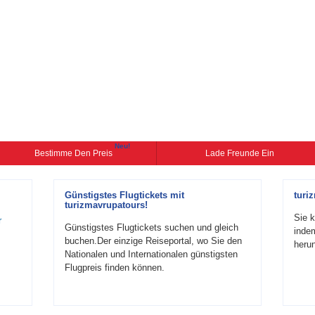
Neu!
Bestimme Den Preis
Lade Freunde Ein
Günstigstes Flugtickets mit
turi
turizmavrupatours!
Sie k
r
Günstigstes Flugtickets suchen und gleich
inde
buchen.Der einzige Reiseportal, wo Sie den
herun
Nationalen und Internationalen günstigsten
Flugpreis finden können.