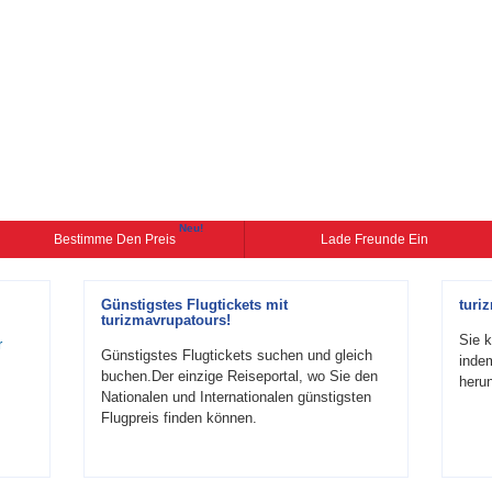
Neu!
Bestimme Den Preis
Lade Freunde Ein
Günstigstes Flugtickets mit
turi
turizmavrupatours!
Sie k
r
Günstigstes Flugtickets suchen und gleich
inde
buchen.Der einzige Reiseportal, wo Sie den
herun
Nationalen und Internationalen günstigsten
Flugpreis finden können.