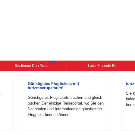
Neu!
Bestimme Den Preis
Lade Freunde Ein
Günstigstes Flugtickets mit
turi
turizmavrupatours!
Sie k
r
Günstigstes Flugtickets suchen und gleich
inde
buchen.Der einzige Reiseportal, wo Sie den
herun
Nationalen und Internationalen günstigsten
Flugpreis finden können.