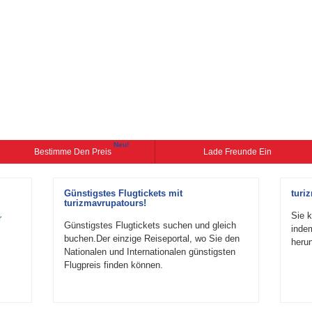
Neu!
Bestimme Den Preis
Lade Freunde Ein
Günstigstes Flugtickets mit
turi
turizmavrupatours!
Sie k
r
Günstigstes Flugtickets suchen und gleich
inde
buchen.Der einzige Reiseportal, wo Sie den
herun
Nationalen und Internationalen günstigsten
Flugpreis finden können.