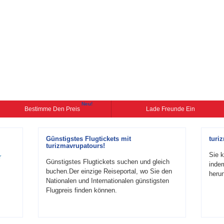
Neu!
Bestimme Den Preis
Lade Freunde Ein
Günstigstes Flugtickets mit
turi
turizmavrupatours!
Sie k
r
Günstigstes Flugtickets suchen und gleich
inde
buchen.Der einzige Reiseportal, wo Sie den
herun
Nationalen und Internationalen günstigsten
Flugpreis finden können.