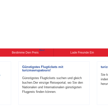
Neu!
Bestimme Den Preis
Lade Freunde Ein
Günstigstes Flugtickets mit
turi
turizmavrupatours!
Sie k
r
Günstigstes Flugtickets suchen und gleich
inde
buchen.Der einzige Reiseportal, wo Sie den
herun
Nationalen und Internationalen günstigsten
Flugpreis finden können.