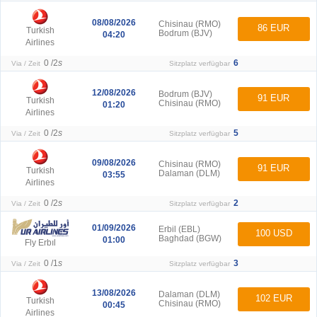
08/08/2026
Chisinau (RMO)
86 EUR
Turkish
Bodrum (BJV)
04:20
Airlines
0 /
2
s
6
Via / Zeit
Sitzplatz verfügbar
12/08/2026
Bodrum (BJV)
91 EUR
Turkish
Chisinau (RMO)
01:20
Airlines
0 /
2
s
5
Via / Zeit
Sitzplatz verfügbar
09/08/2026
Chisinau (RMO)
91 EUR
Turkish
Dalaman (DLM)
03:55
Airlines
0 /
2
s
2
Via / Zeit
Sitzplatz verfügbar
01/09/2026
Erbil (EBL)
100 USD
Baghdad (BGW)
01:00
Fly Erbıl
0 /
1
s
3
Via / Zeit
Sitzplatz verfügbar
13/08/2026
Dalaman (DLM)
102 EUR
Turkish
Chisinau (RMO)
00:45
Airlines