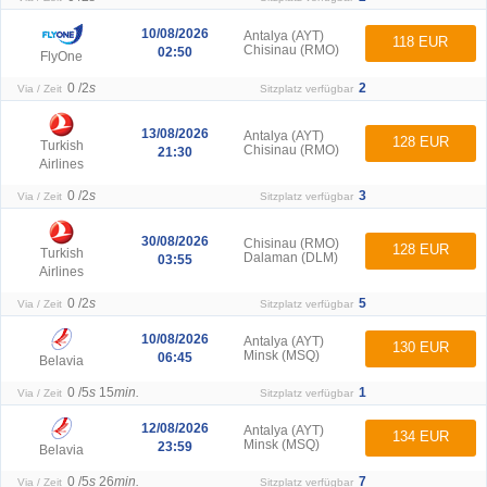
10/08/2026
Antalya (AYT)
118 EUR
Chisinau (RMO)
02:50
FlyOne
0 /
2
s
2
Via / Zeit
Sitzplatz verfügbar
13/08/2026
Antalya (AYT)
128 EUR
Turkish
Chisinau (RMO)
21:30
Airlines
0 /
2
s
3
Via / Zeit
Sitzplatz verfügbar
30/08/2026
Chisinau (RMO)
128 EUR
Turkish
Dalaman (DLM)
03:55
Airlines
0 /
2
s
5
Via / Zeit
Sitzplatz verfügbar
10/08/2026
Antalya (AYT)
130 EUR
Minsk (MSQ)
06:45
Belavia
0 /
5
s
15
min.
1
Via / Zeit
Sitzplatz verfügbar
12/08/2026
Antalya (AYT)
134 EUR
Minsk (MSQ)
23:59
Belavia
0 /
5
s
26
min.
7
Via / Zeit
Sitzplatz verfügbar