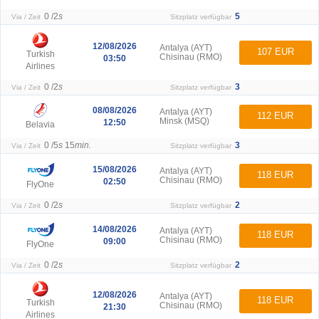
0 /
2
s
5
Via / Zeit
Sitzplatz verfügbar
12/08/2026
Antalya (AYT)
107 EUR
Turkish
Chisinau (RMO)
03:50
Airlines
0 /
2
s
3
Via / Zeit
Sitzplatz verfügbar
08/08/2026
Antalya (AYT)
112 EUR
Minsk (MSQ)
12:50
Belavia
0 /
5
s
15
min.
3
Via / Zeit
Sitzplatz verfügbar
15/08/2026
Antalya (AYT)
118 EUR
Chisinau (RMO)
02:50
FlyOne
0 /
2
s
2
Via / Zeit
Sitzplatz verfügbar
14/08/2026
Antalya (AYT)
118 EUR
Chisinau (RMO)
09:00
FlyOne
0 /
2
s
2
Via / Zeit
Sitzplatz verfügbar
12/08/2026
Antalya (AYT)
118 EUR
Turkish
Chisinau (RMO)
21:30
Airlines