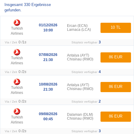
Insgesamt
330
Ergebnisse
gefunden.
01/12/2026
Ercan (ECN)
10 TL
Turkish
Larnaca (LCA)
10:00
Airlines
0 /
1
s
3
Via / Zeit
Sitzplatz verfügbar
07/08/2026
Antalya (AYT)
86 EUR
Turkish
Chisinau (RMO)
21:30
Airlines
0 /
2
s
4
Via / Zeit
Sitzplatz verfügbar
10/08/2026
Antalya (AYT)
86 EUR
Turkish
Chisinau (RMO)
21:30
Airlines
0 /
2
s
2
Via / Zeit
Sitzplatz verfügbar
09/08/2026
Dalaman (DLM)
86 EUR
Turkish
Chisinau (RMO)
00:45
Airlines
0 /
2
s
3
Via / Zeit
Sitzplatz verfügbar