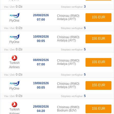
0 /
2
s
3
Via / Zeit
Sitzplatz verfügbar
20/08/2026
Chisinau (RMO)
155 EUR
Antalya (AYT)
07:00
FlyOne
0 /
2
s
5
Via / Zeit
Sitzplatz verfügbar
10/09/2026
Chisinau (RMO)
155 EUR
Antalya (AYT)
00:05
FlyOne
0 /
2
s
5
Via / Zeit
Sitzplatz verfügbar
08/09/2026
Chisinau (RMO)
155 EUR
Turkish
Antalya (AYT)
07:00
Airlines
0 /
2
s
5
Via / Zeit
Sitzplatz verfügbar
19/08/2026
Chisinau (RMO)
155 EUR
Antalya (AYT)
00:05
FlyOne
0 /
2
s
5
Via / Zeit
Sitzplatz verfügbar
29/08/2026
Chisinau (RMO)
155 EUR
Turkish
Bodrum (BJV)
04:20
Airlines