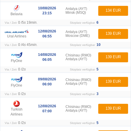
10/08/2026
Antalya (AYT)
134 EUR
Minsk (MSQ)
23:15
Belavia
0 /
5
s
19
min.
6
Via / Zeit
Sitzplatz verfügbar
12/08/2026
Antalya (AYT)
139 EUR
Moscow (DME)
06:55
Ural Airlines
0 /
4
s
45
min.
10
Via / Zeit
Sitzplatz verfügbar
14/08/2026
Chisinau (RMO)
139 EUR
Antalya (AYT)
06:05
FlyOne
0 /
2
s
5
Via / Zeit
Sitzplatz verfügbar
09/08/2026
Chisinau (RMO)
139 EUR
Antalya (AYT)
06:00
FlyOne
0 /
2
s
3
Via / Zeit
Sitzplatz verfügbar
12/08/2026
Chisinau (RMO)
139 EUR
Turkish
Antalya (AYT)
07:00
Airlines
0 /
2
s
5
Via / Zeit
Sitzplatz verfügbar