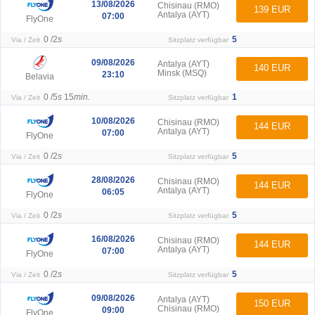
13/08/2026
Chisinau (RMO)
139 EUR
Antalya (AYT)
07:00
FlyOne
0 /
2
s
5
Via / Zeit
Sitzplatz verfügbar
09/08/2026
Antalya (AYT)
140 EUR
Minsk (MSQ)
23:10
Belavia
0 /
5
s
15
min.
1
Via / Zeit
Sitzplatz verfügbar
10/08/2026
Chisinau (RMO)
144 EUR
Antalya (AYT)
07:00
FlyOne
0 /
2
s
5
Via / Zeit
Sitzplatz verfügbar
28/08/2026
Chisinau (RMO)
144 EUR
Antalya (AYT)
06:05
FlyOne
0 /
2
s
5
Via / Zeit
Sitzplatz verfügbar
16/08/2026
Chisinau (RMO)
144 EUR
Antalya (AYT)
07:00
FlyOne
0 /
2
s
5
Via / Zeit
Sitzplatz verfügbar
09/08/2026
Antalya (AYT)
150 EUR
Chisinau (RMO)
09:00
FlyOne