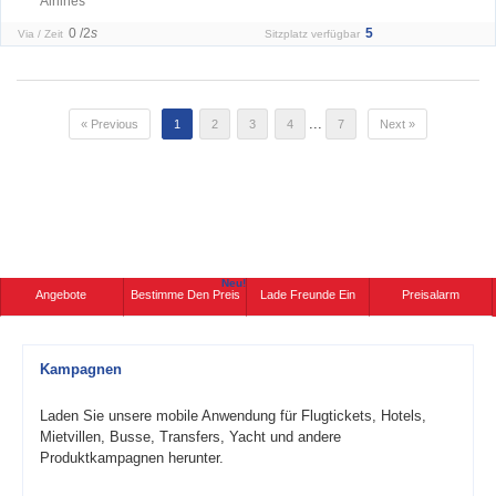
Airlines
0 /
2
s
5
Via / Zeit
Sitzplatz verfügbar
...
« Previous
1
2
3
4
7
Next »
Neu!
Angebote
Bestimme Den Preis
Lade Freunde Ein
Preisalarm
Kampagnen
Laden Sie unsere mobile Anwendung für Flugtickets, Hotels,
Mietvillen, Busse, Transfers, Yacht und andere
Produktkampagnen herunter.