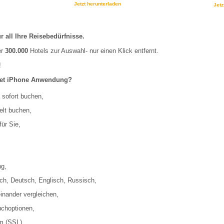
Jetzt herunterladen
Jetz
 all Ihre Reisebedürfnisse.
er
300.000
Hotels zur Auswahl- nur einen Klick entfernt.
!
ilet iPhone Anwendung?
s sofort buchen,
elt buchen,
ür Sie,
ng,
sch, Deutsch, Englisch, Russisch,
nander vergleichen,
uchoptionen,
m (SSL)