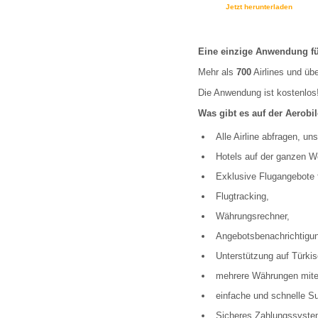
Jetzt herunterladen
Eine einzige Anwendung für
Mehr als
700
Airlines und üb
Die Anwendung ist kostenlos
Was gibt es auf der Aerob
Alle Airline abfragen, un
Hotels auf der ganzen W
Exklusive Flugangebote f
Flugtracking,
Währungsrechner,
Angebotsbenachrichtigu
Unterstützung auf Türki
mehrere Währungen mitei
einfache und schnelle S
Sicheres Zahlungssyste