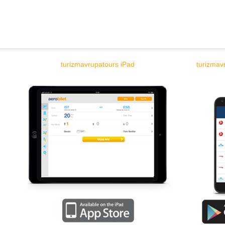
turizmavrupatours iPad
turizmav