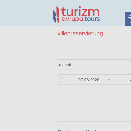
f
villenreservierung