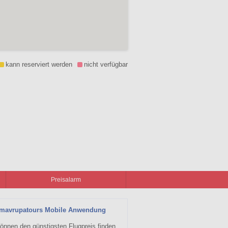
kann reserviert werden
nicht verfügbar
Preisalarm
zmavrupatours Mobile Anwendung
önnen den günstigsten Flugpreis finden,