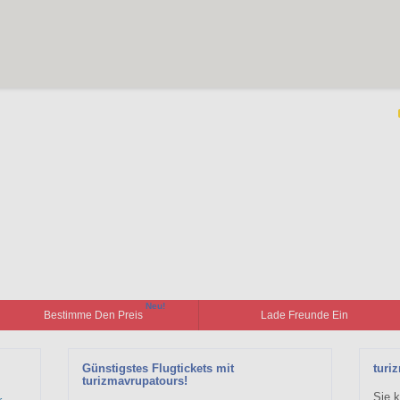
Neu!
Bestimme Den Preis
Lade Freunde Ein
Günstigstes Flugtickets mit
turi
turizmavrupatours!
Sie k